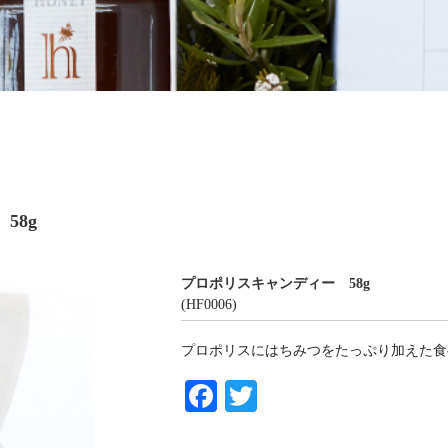
58g
プロポリスキャンディー 58g
(HF0006)
プロポリスにはちみつをたっぷり加えた食
Fa
T
ce
wi