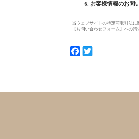
6. お客様情報のお
当ウェブサイトの特定商取引法に
【お問い合わせフォーム】への請
Fa
T
ce
wi
bo
tte
ok
r